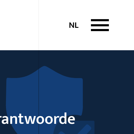
NL
rantwoorde