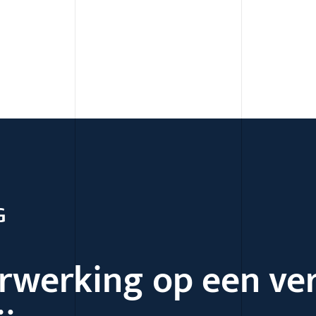
Naar content
G
rwerking op een ve