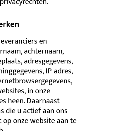
privacyrechten.
erken
leveranciers en
ornaam, achternaam,
eplaats, adresgegevens,
eninggegevens,
IP-adres
,
ternetbrowsergegevens,
ebsites, in onze
tes heen. Daarnaast
 die u actief aan ons
t op onze website aan te
h.